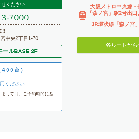
わせください
大阪メトロ中央線・
「森ノ宮」駅2号出口
43-7000
JR環状線
「森ノ宮
03
中央2丁目1-70
各ルートから
ルBASE 2F
400台）
用ください
きましては、ご予約時間に基
。