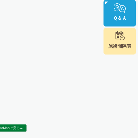
Ｑ＆Ａ
施術間隔表
gleMapで見る→