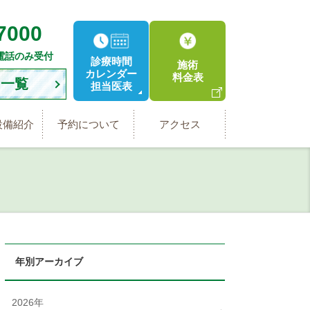
7000
電話のみ受付
診療時間
施術
カレンダー
料金表
内一覧
担当医表
設備
紹介
予約に
ついて
アクセス
年別アーカイブ
2026年