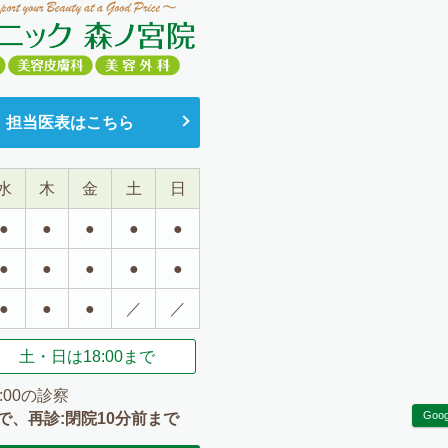
・担当医表はこちら
水
木
金
土
日
●
●
●
●
●
●
●
●
●
●
●
●
●
／
／
土・日は
18:00まで
:00の診察
Goo
で、再診:閉院10分前まで