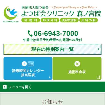
06-6943-7000
午前中は当日予約希望のお電話のみ受付
現在の特別案内一覧
診療時間
カレンダー
施術
料金表
担当医表
メニューを
開く
お知らせ