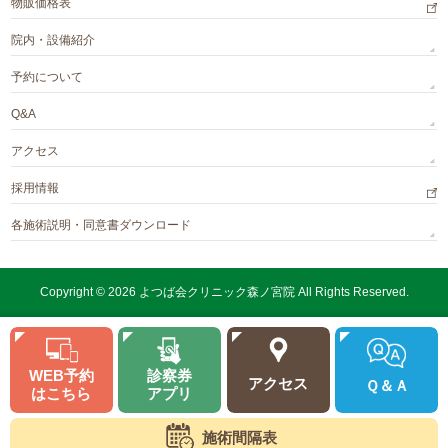
物販価格表
院内・設備紹介
予約について
Q&A
アクセス
採用情報
各施術説明・同意書ダウンロード
Copyright © 2026
よつば会クリニック森ノ宮院
All Rights Reserved.
WEB予約
診察券
アクセス
Ｑ＆Ａ
はこちら
アプリ
施術間隔表