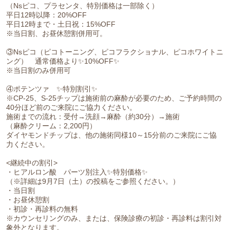
（Nsピコ、プラセンタ、特別価格は一部除く）
平日12時以降：20%OFF
平日12時まで・土日祝：15%OFF
※当日割、お昼休憩割併用可。
③Nsピコ（ピコトーニング、ピコフラクショナル、ピコホワイトニ
ング） 通常価格より✨10%OFF✨
※当日割のみ併用可
④ポテンツァ ✨特別割引✨
※CP-25、S-25チップは施術前の麻酔が必要のため、ご予約時間の
40分ほど前のご来院にご協力ください。
施術までの流れ：受付→洗顔→麻酔（約30分）→施術
（麻酔クリーム：2,200円）
ダイヤモンドチップは、他の施術同様10～15分前のご来院にご協
力ください。
<継続中の割引>
・ヒアルロン酸 パーツ別注入✨特別価格✨
（※詳細は9月7日（土）の投稿をご参照ください。）
・当日割
・お昼休憩割
・初診・再診料の無料
※カウンセリングのみ、または、保険診療の初診・再診料は割引対
象外となります。