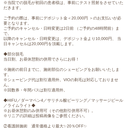
※当院での脱毛が初回の患者様は、事前にテスト照射をさせていた
だきます。
ご予約の際は、事前にデポジット金＜20,000円 ＞のお支払いが必
要となります。
ご予約のキャンセル・日時変更は2日前 （ご予約の48時間前）ま
で。
以降のキャンセル・日時変更は、デポジット金より10,000円、 当
日キャンセルは20,000円を頂戴します。
◆部分脱毛
当日割、お昼休憩割の併用でさらにお得！
※施術の前日までに、施術部位のシェービングをお願いいたしま
す。
※シェービング代は割引適用外。VIOの剃毛は対応しておりませ
ん。
※回数券・年間パスは割引適用外。
◆HIFU／ダーマペン4／サリチル酸ピーリング／マッサージピール
／ライムライト◆
※お昼休憩割のみ併用可（その他割引併用不可）。
※リニアの詳細は投稿画像をご参照ください。
②看護師施術 通常価格より最大✨20％OFF✨